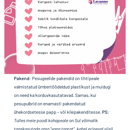
Pakend
: Pesugeelide pakendid on tihtipeale
valmistatud ümbertöödeldud plastikust ja muidugi
on need ka korduvkasutatavad. Samas, kui
pesupulbrid on enamasti pakendatud
ühekordsetesse papp – või kilepakenditesse.
PS
:
Tulles meie poodi kohapeale on Sul võimalik
taaskasutada oma “vana taarat”, kahel erineval viisil,