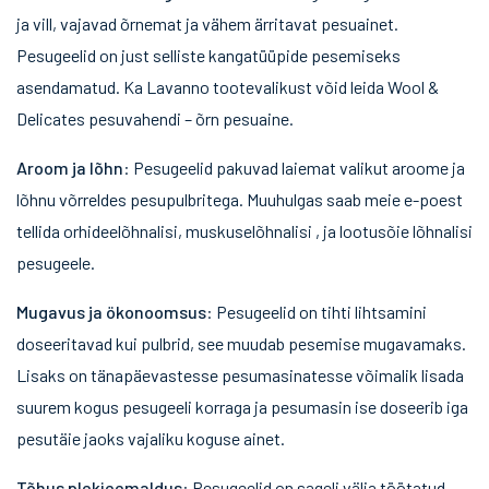
ja vill, vajavad õrnemat ja vähem ärritavat pesuainet.
Pesugeelid on just selliste kangatüüpide pesemiseks
asendamatud. Ka Lavanno tootevalikust võid leida Wool &
Delicates pesuvahendi – õrn pesuaine.
Aroom ja lõhn
: Pesugeelid pakuvad laiemat valikut aroome ja
lõhnu võrreldes pesupulbritega. Muuhulgas saab meie e-poest
tellida orhideelõhnalisi, muskuselõhnalisi , ja lootusõie lõhnalisi
pesugeele.
Mugavus ja ökonoomsus
: Pesugeelid on tihti lihtsamini
doseeritavad kui pulbrid, see muudab pesemise mugavamaks.
Lisaks on tänapäevastesse pesumasinatesse võimalik lisada
suurem kogus pesugeeli korraga ja pesumasin ise doseerib iga
pesutäie jaoks vajaliku koguse ainet.
Tõhus plekieemaldus
: Pesugeelid on sageli välja töötatud