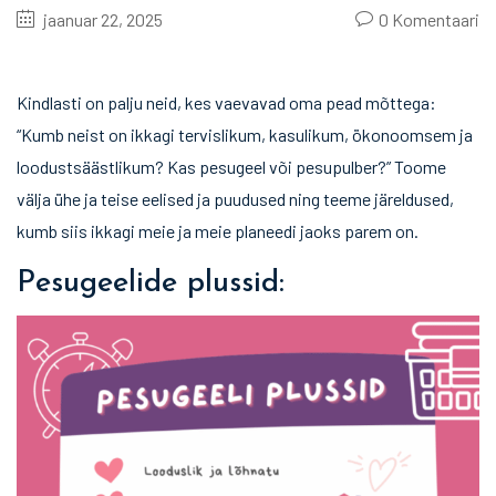
jaanuar 22, 2025
0
Komentaari
Kindlasti on palju neid, kes vaevavad oma pead mõttega:
“Kumb neist on ikkagi tervislikum, kasulikum, ökonoomsem ja
loodustsäästlikum? Kas pesugeel või pesupulber?” Toome
välja ühe ja teise eelised ja puudused ning teeme järeldused,
kumb siis ikkagi meie ja meie planeedi jaoks parem on.
Pesugeelide plussid: