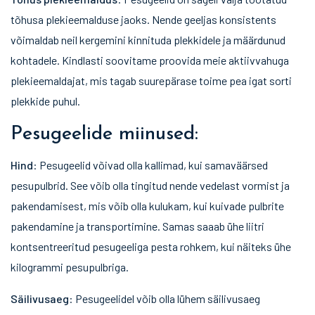
tõhusa plekieemalduse jaoks. Nende geeljas konsistents
võimaldab neil kergemini kinnituda plekkidele ja määrdunud
kohtadele. Kindlasti soovitame proovida meie aktiivvahuga
plekieemaldajat, mis tagab suurepärase toime pea igat sorti
plekkide puhul.
Pesugeelide miinused:
Hind
: Pesugeelid võivad olla kallimad, kui samaväärsed
pesupulbrid. See võib olla tingitud nende vedelast vormist ja
pakendamisest, mis võib olla kulukam, kui kuivade pulbrite
pakendamine ja transportimine. Samas saaab ühe liitri
kontsentreeritud pesugeeliga pesta rohkem, kui näiteks ühe
kilogrammi pesupulbriga.
Säilivusaeg
: Pesugeelidel võib olla lühem säilivusaeg