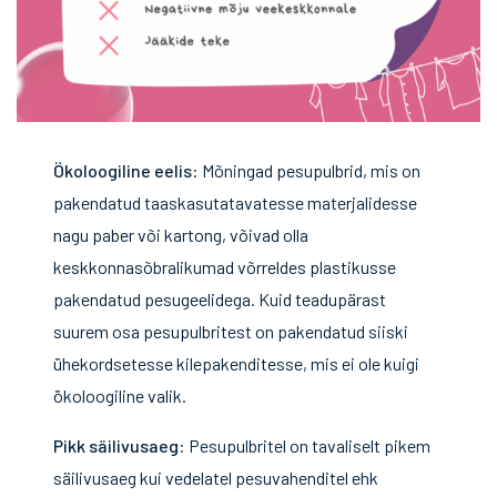
Ökoloogiline eelis
: Mõningad pesupulbrid, mis on
pakendatud taaskasutatavatesse materjalidesse
nagu paber või kartong, võivad olla
keskkonnasõbralikumad võrreldes plastikusse
pakendatud pesugeelidega. Kuid teadupärast
suurem osa pesupulbritest on pakendatud siiski
ühekordsetesse kilepakenditesse, mis ei ole kuigi
ökoloogiline valik.
Pikk säilivusaeg
: Pesupulbritel on tavaliselt pikem
säilivusaeg kui vedelatel pesuvahenditel ehk