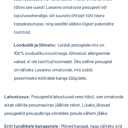
täites see uuesti Lavanno omatoote pesugeeli või
loputusvahendiga, või suunata lihtsalt tühi taara
taasakasutusse, ning seeläbi säästa liigset pakendite
tootmist.
Looduslik ja lõhnatu
: Leidub pesugeele mis on
100% loodusliku koostisega, lõhnatud, allergeenide
vabad, ei ole testitud loomadel. Üks selline pesugeel
on näiteks Lavanno omatoode, mis sobib
pesemiseks kõikidele kanga tüüpidele.
Lahustuvus
: Pesugeelid lahustuvad vees hästi, see omakorda
aitab vältida pesumasinas jääkide teket. Lisaks jätavad
pesugeelid pesupulbriga võrreldes pesule vähem jääke.
Eriti tundlikele kangastele
: Mõned kangad, nagu näiteks siid