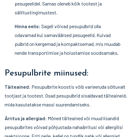
pesugeelidel. Samas oleneb kõik tootest ja
säilitustingimustest.
Hinna eelis
: Sageli võivad pesupulbrid olla
odavamad kui samaväärsed pesugeelid. Kuivad
pulbrid on kergemad ja kompaktsemad, mis muudab
nende transportimise ja hoiustamise soodsamaks.
Pesupulbrite miinused:
Täiteained
: Pesupulbrite koostis võib varieeruda sõltuvalt
tootjast ja tootest. Osad pesupulbrid sisaldavad täiteaineid,
mida kasutatakse massi suurendamiseks.
Ärritus ja allergiad
: Mõned täiteained või muud lisandid
pesupulbrites võivad põhjustada nahaärritusi või allergilisi
reaktsioone. Eriti neile, kellel on tundlik nahk või allergiad.