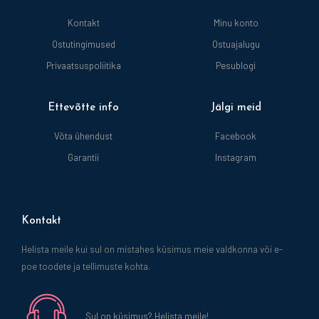
Kontakt
Minu konto
Ostutingimused
Ostuajalugu
Privaatsuspoliitika
Pesublogi
Ettevõtte info
Jälgi meid
Võta ühendust
Facebook
Garantii
Instagram
Kontakt
Helista meile kui sul on mistahes küsimus meie valdkonna või e-
poe toodete ja tellimuste kohta.
Sul on küsimus? Helista meile!