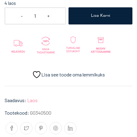
4 laos
-
+
Lisa Korvi
Lisa see toode oma lemmikuks
Saadavus:
Laos
Tootekood:
G0340500