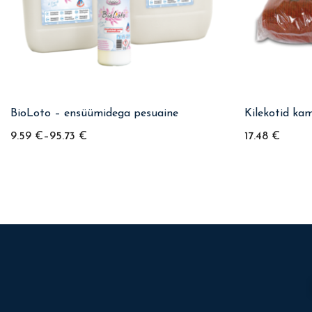
BioLoto – ensüümidega pesuaine
Kilekotid ka
9.59
€
–
95.73
€
17.48
€