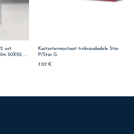
2 ust
Kaitsetermostaat triikraudadele Star
ilm 50X50, 2
P/Star G
7.07
€
t