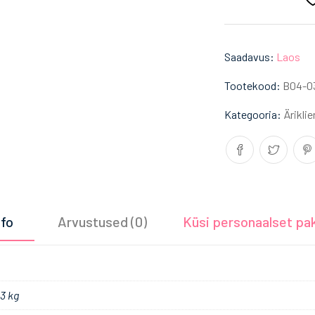
Saadavus:
Laos
Tootekood:
B04-0
Kategooria:
Äriklie
nfo
Arvustused (0)
Küsi personaalset pa
63 kg