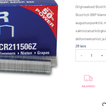
Originaalsed Bosti
Bostitch B8P klamm
augustuspunktid, m
valmistatud kõrgkv
deformeerumist ja k
28 laos
-
+