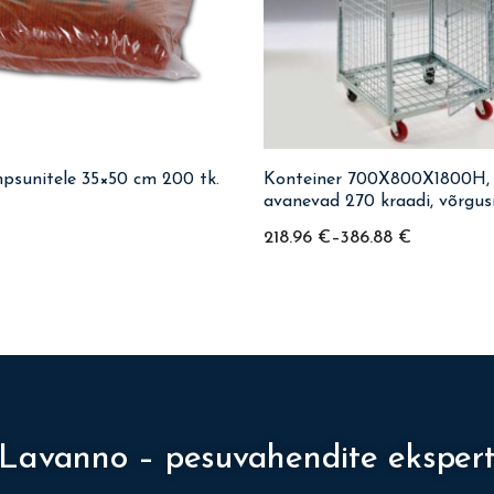
mpsunitele 35×50 cm 200 tk.
Konteiner 700X800X1800H, 
avanevad 270 kraadi, võrgus
pööravat ratast piduritega
218.96
€
–
386.88
€
Lavanno – pesuvahendite eksper