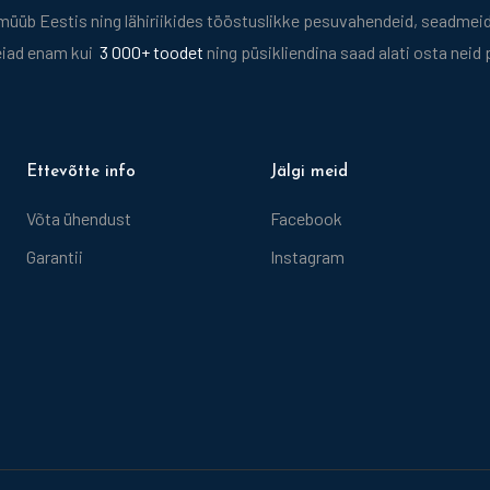
üb Eestis ning lähiriikides tööstuslikke pesuvahendeid, seadmeid 
eiad enam kui
3 000+ toodet
ning püsikliendina saad alati osta neid
Ettevõtte info
Jälgi meid
Võta ühendust
Facebook
Garantii
Instagram