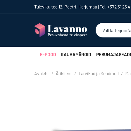
Tuleviku tee 12, Peetri, Harjumaa | Tel. +372 51 25 
Vali kategoori
E-POOD
KAUBAMÄRGID
PESUMAJASEAD
Avaleht
Äriklient
Tarvikud ja Seadmed
Ma