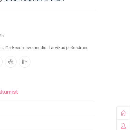
35
nt
,
Markeerimisvahendid
,
Tarvikud ja Seadmed
kkumist