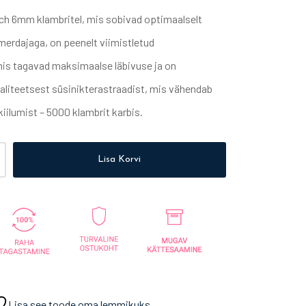
tch 6mm klambritel, mis sobivad optimaalselt
erdajaga, on peenelt viimistletud
is tagavad maksimaalse läbivuse ja on
aliteetsest süsinikterastraadist, mis vähendab
iilumist – 5000 klambrit karbis.
Lisa Korvi
Lisa see toode oma lemmikuks