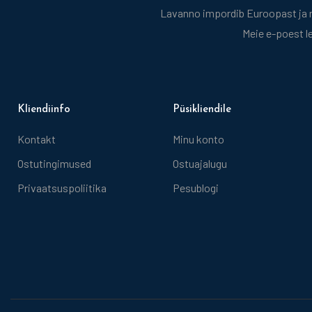
Lavanno impordib Euroopast ja mü
Meie e-poest l
Kliendiinfo
Püsikliendile
Kontakt
Minu konto
Ostutingimused
Ostuajalugu
Privaatsuspoliitika
Pesublogi