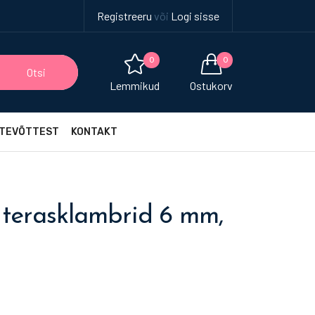
Registreeru
või
Logi sisse
0
0
Otsi
Lemmikud
Ostukorv
TEVÕTTEST
KONTAKT
 terasklambrid 6 mm,