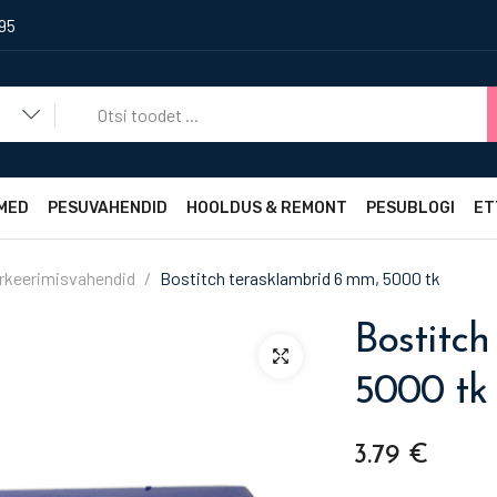
495
a
MED
PESUVAHENDID
HOOLDUS & REMONT
PESUBLOGI
ET
rkeerimisvahendid
Bostitch terasklambrid 6 mm, 5000 tk
Bostitch
5000 tk
3.79
€