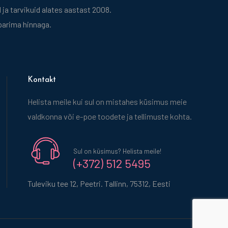
ja tarvikuid alates aastast 2008.
 parima hinnaga.
Kontakt
Helista meile kui sul on mistahes küsimus meie
valdkonna või e-poe toodete ja tellimuste kohta.
Sul on küsimus? Helista meile!
(+372) 512 5495
Tuleviku tee 12, Peetri. Tallinn, 75312, Eesti