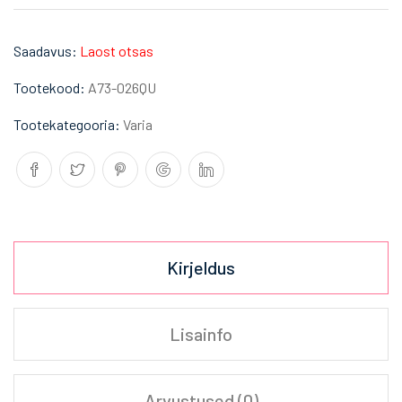
Saadavus:
Laost otsas
Tootekood:
A73-026QU
Tootekategooria:
Varia
Kirjeldus
Lisainfo
Arvustused (0)