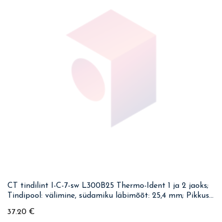
CT tindilint I-C-7-sw L300B25 Thermo-Ident 1 ja 2 jaoks;
Tindipool: välimine, südamiku läbimõõt: 25,4 mm; Pikkus:
300 m, laius: 25 mm; Värv: must
37.20
€