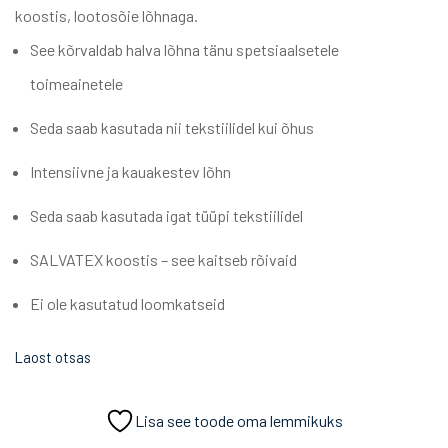
koostis, lootosõie lõhnaga.
See kõrvaldab halva lõhna tänu spetsiaalsetele
toimeainetele
Seda saab kasutada nii tekstiilidel kui õhus
Intensiivne ja kauakestev lõhn
Seda saab kasutada igat tüüpi tekstiilidel
SALVATEX koostis – see kaitseb rõivaid
Ei ole kasutatud loomkatseid
Laost otsas
Lisa see toode oma lemmikuks