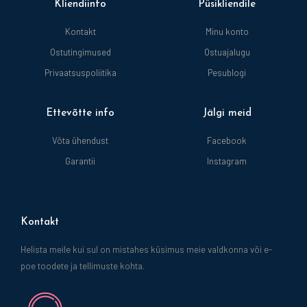
Kliendiinfo
Püsikliendile
Kontakt
Minu konto
Ostutingimused
Ostuajalugu
Privaatsuspoliitika
Pesublogi
Ettevõtte info
Jälgi meid
Võta ühendust
Facebook
Garantii
Instagram
Kontakt
Helista meile kui sul on mistahes küsimus meie valdkonna või e-
poe toodete ja tellimuste kohta.