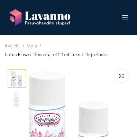
Avaleht
Varia
Lotus Flower lõhnastaja 400 ml. tekstiilile ja õhule