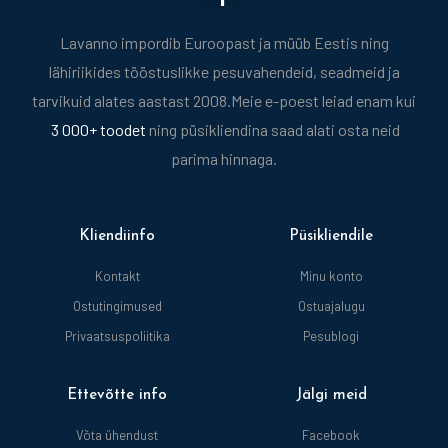
Lavanno impordib Euroopast ja müüb Eestis ning
lähiriikides tööstuslikke pesuvahendeid, seadmeid ja
tarvikuid alates aastast 2008.
Meie e-poest leiad enam kui
3 000+ toodet
ning püsikliendina saad alati osta neid
parima hinnaga.
Kliendiinfo
Püsikliendile
Kontakt
Minu konto
Ostutingimused
Ostuajalugu
Privaatsuspoliitika
Pesublogi
Ettevõtte info
Jälgi meid
Võta ühendust
Facebook