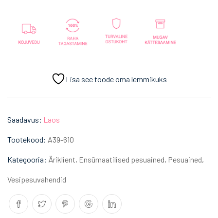
Lisa see toode oma lemmikuks
Saadavus:
Laos
Tootekood:
A39-610
Kategooria:
Äriklient
,
Ensümaatilised pesuained
,
Pesuained
,
Vesipesuvahendid