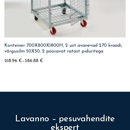
Konteiner 700X800X1800H, 2 ust avanevad 270 kraadi,
võrgusilm 50X50, 2 pööravat ratast piduritega
218.96
€
–
386.88
€
Lavanno – pesuvahendite
ekspert