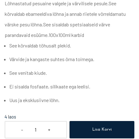
Lõhnastatud pesuaine valgele ja värvilisele pesule.
See
kõrvaldab ebameeldiva lõhna ja annab riietele võrreldamatu
värske pesu lõhna.
See sisaldab spetsiaalseid värve
parandavaid esüüme.
100x100ml karbid
See kõrvaldab tõhusalt plekid.
Värvide ja kangaste suhtes õrna toimega.
See venitab kiude.
Ei sisalda fosfaate, silikaate ega leelisi.
Uus ja eksklusiivne lõhn.
4 laos
-
+
Lisa Korvi