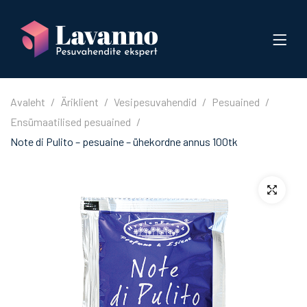
Avaleht
Äriklient
Vesipesuvahendid
Pesuained
Ensümaatilised pesuained
Note di Pulito – pesuaine – ühekordne annus 100tk