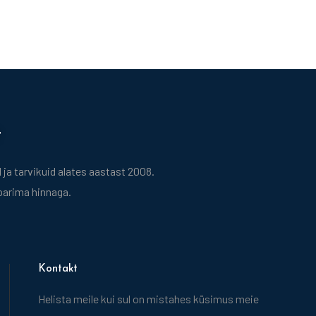
t
ja tarvikuid alates aastast 2008.
 parima hinnaga.
Kontakt
Helista meile kui sul on mistahes küsimus meie