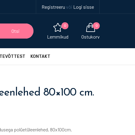
Registreeru
või
Logi sisse
0
0
Otsi
Lemmikud
Ostukorv
TEVÕTTEST
KONTAKT
leenlehed 80×100 cm.
edusega polüetüleenlehed, 80x100cm.