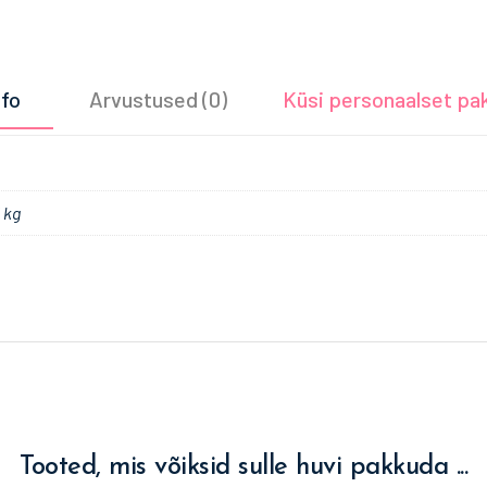
nfo
Arvustused (0)
Küsi personaalset pa
 kg
Tooted, mis võiksid sulle huvi pakkuda ...