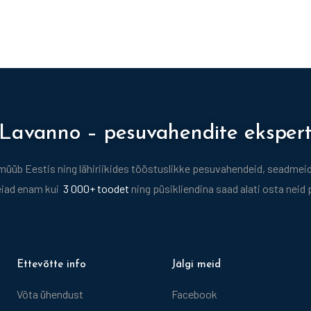
Lavanno – pesuvahendite eksper
üb Eestis ning lähiriikides tööstuslikke pesuvahendeid, seadmeid 
eiad enam kui
3 000+ toodet
ning püsikliendina saad alati osta neid
Ettevõtte info
Jälgi meid
Võta ühendust
Facebook