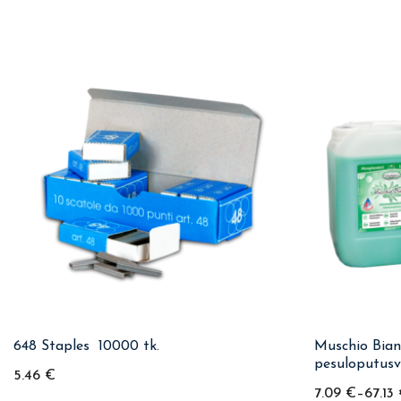
648 Staples  10000 tk.
Muschio Bian
pesuloputus
5.46
€
7.09
€
–
67.13