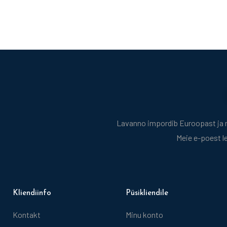
Lavanno impordib Euroopast ja mü
Meie e-poest l
Kliendiinfo
Püsikliendile
Kontakt
Minu konto