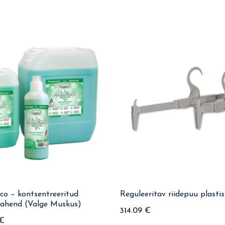
co – kontsentreeritud
Reguleeritav riidepuu plastis
vahend (Valge Muskus)
314.09
€
€