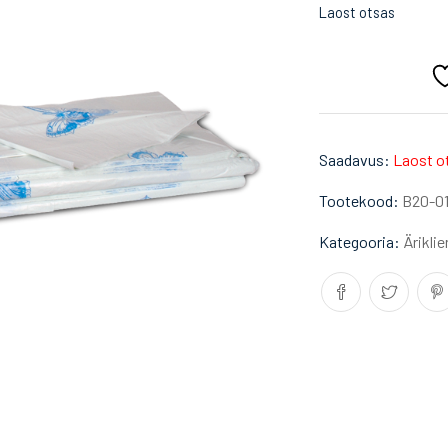
Laost otsas
Saadavus:
Laost o
Tootekood:
B20-0
Kategooria:
Äriklie