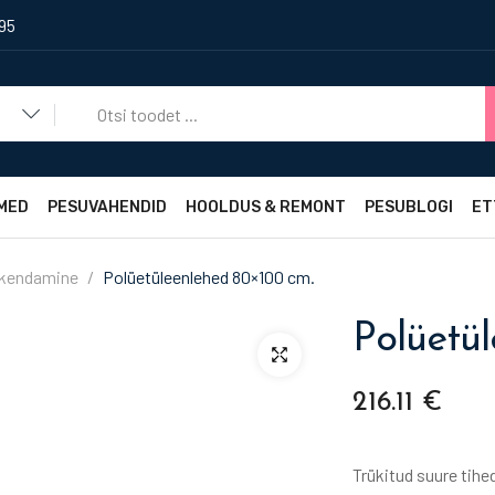
495
a
MED
PESUVAHENDID
HOOLDUS & REMONT
PESUBLOGI
ET
kendamine
Polüetüleenlehed 80×100 cm.
Polüetü
216.11
€
Trükitud suure tih