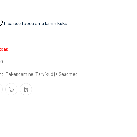
Lisa see toode oma lemmikuks
tsas
10
nt
,
Pakendamine
,
Tarvikud ja Seadmed