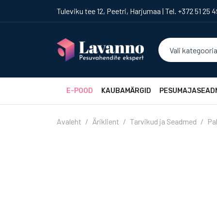
Tuleviku tee 12, Peetri, Harjumaa | Tel. +372 51 25 
Vali kategoori
E-POOD
KAUBAMÄRGID
PESUMAJASEAD
Avaleht
Äriklient
Tarvikud ja Seadmed
Pa