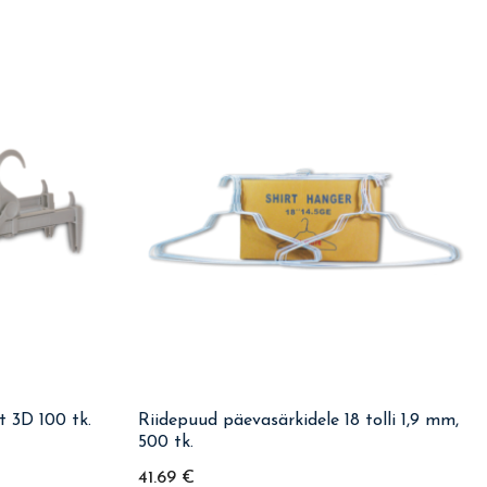
t 3D 100 tk.
Riidepuud päevasärkidele 18 tolli 1,9 mm,
500 tk.
41.69
€